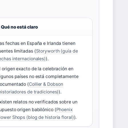
Qué no está claro
as fechas en España e Irlanda tienen
uentes limitadas (
Storyworth (guía de
echas internacionales)
).
l origen exacto de la celebración en
lgunos países no está completamente
ocumentado (
Collier & Dobson
historiadores de tradiciones)
).
xisten relatos no verificados sobre un
upuesto origen babilónico (
Phoenix
lower Shops (blog de historia floral)
).