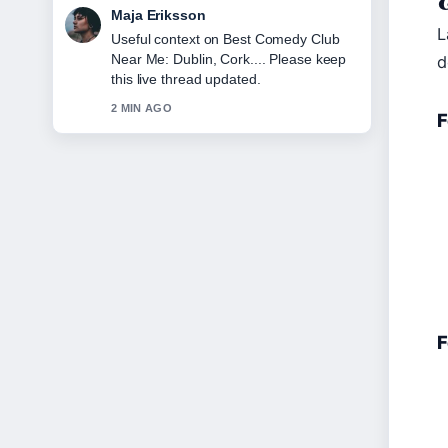
Noah Bennett
L
The reporting on Citi Double Cash Card
Review: 2% Back,... feels solid and very
d
easy to follow.
4 MIN AGO
F
F