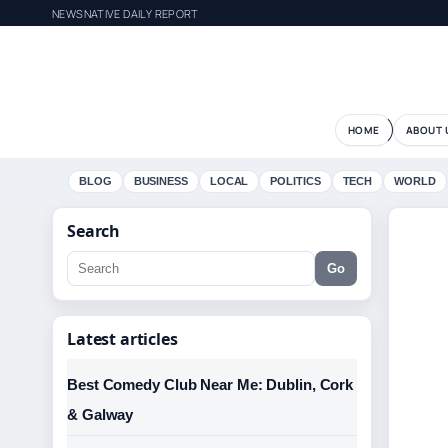
NEWSNATIVE DAILY REPORT
HOME
ABOUT 
BLOG
BUSINESS
LOCAL
POLITICS
TECH
WORLD
Search
Go
Latest articles
Best Comedy Club Near Me: Dublin, Cork
& Galway