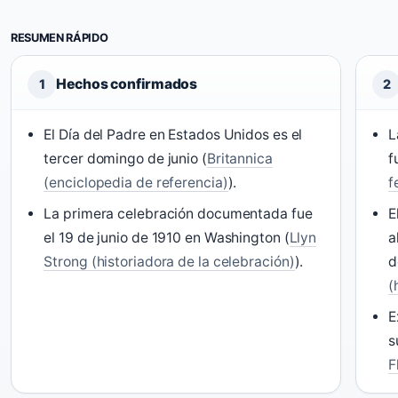
RESUMEN RÁPIDO
Hechos confirmados
1
2
El Día del Padre en Estados Unidos es el
L
tercer domingo de junio (
Britannica
f
(enciclopedia de referencia)
).
f
La primera celebración documentada fue
E
el 19 de junio de 1910 en Washington (
Llyn
a
Strong (historiadora de la celebración)
).
d
(
E
s
F