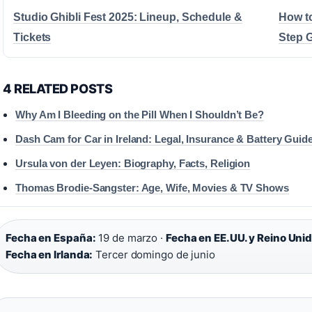
Studio Ghibli Fest 2025: Lineup, Schedule &
How to
Tickets
Step 
4 RELATED POSTS
Why Am I Bleeding on the Pill When I Shouldn’t Be?
Dash Cam for Car in Ireland: Legal, Insurance & Battery Guid
Ursula von der Leyen: Biography, Facts, Religion
Thomas Brodie-Sangster: Age, Wife, Movies & TV Shows
Fecha en España:
19 de marzo ·
Fecha en EE.UU. y Reino Unid
Fecha en Irlanda:
Tercer domingo de junio